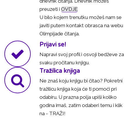
dnevnik čitanja. Dnevnik možeš
preuzeti i
OVDJE
U bilo kojem trenutku možeš nam se
javiti putem kontakt obrasca na webu
Olimpijade čitanja.
Prijavi se!
Napravi svoj profil i osvoji bedževe za
svaku pročitanu knjigu.
Tražilica knjiga
Ne znaš koju knjigu bi čitao? Pokretni
tražilicu knjiga koja će ti pomoći pri
odabiru. U prazna polja upiši koliko
godina imaš, zatim odaberi temu i klik
na - TRAŽI!