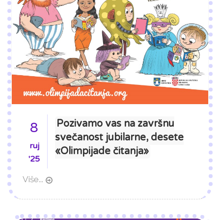
Pozivamo vas na završnu
8
svečanost jubilarne, desete
ruj
«Olimpijade čitanja»
'25
Više...