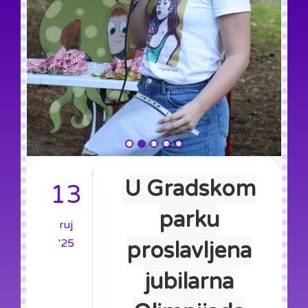
U Gradskom
13
parku
ruj
'25
proslavljena
jubilarna