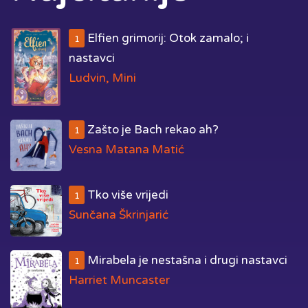
Elfien grimorij: Otok zamalo; i
1
nastavci
Ludvin, Mini
Zašto je Bach rekao ah?
1
Vesna Matana Matić
Tko više vrijedi
1
Sunčana Škrinjarić
Mirabela je nestašna i drugi nastavci
1
Harriet Muncaster