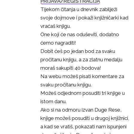
PRIJAVA/REGISTRACIJA
Tijekom čitanja u dnevnik zabilježi
svoje dojmove i pokaži knjižničarki kad
vraćaš knjigu.
One koji će nas oduševiti, dodatno
ćemo nagraditi!
Dobit ćeš po jedan bod za svaku
pročitanu knjigu, a za zlatnu medalju
moraš sakupiti 40 bodova!
Na webu možeš pisati komentare za
svaku pročitanu knjigu.
Možeš odjednom posuditi tri knjige u
istom danu.
Ako si na odmoru izvan Duge Rese,
knjige možeš posuditi u drugoj knjižnici,
a kad se vratiš, pokazati nam ispunjeni