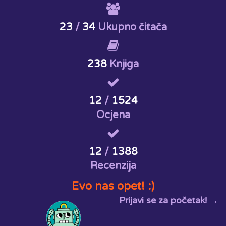
23
/
34
Ukupno čitača
238
Knjiga
12
/
1524
Ocjena
12
/
1388
Recenzija
Evo nas opet! :)
Prijavi se za početak! →