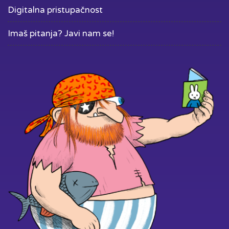
Digitalna pristupačnost
Imaš pitanja? Javi nam se!